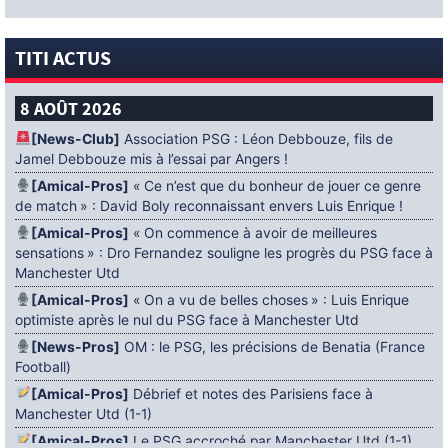
TITI ACTUS
8 AOÛT 2026
[News-Club]
Association PSG : Léon Debbouze, fils de
Jamel Debbouze mis à l’essai par Angers !
[Amical-Pros]
« Ce n’est que du bonheur de jouer ce genre
de match » : David Boly reconnaissant envers Luis Enrique !
[Amical-Pros]
« On commence à avoir de meilleures
sensations » : Dro Fernandez souligne les progrès du PSG face à
Manchester Utd
[Amical-Pros]
« On a vu de belles choses » : Luis Enrique
optimiste après le nul du PSG face à Manchester Utd
[News-Pros]
OM : le PSG, les précisions de Benatia (France
Football)
[Amical-Pros]
Débrief et notes des Parisiens face à
Manchester Utd (1-1)
[Amical-Pros]
Le PSG accroché par Manchester Utd (1-1)