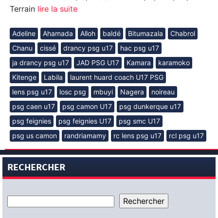
Terrain
lire la suite
Adeline
Ahamada
Alloh
baldé
Bitumazala
Chabrol
Chanu
cissé
drancy psg u17
hac psg u17
ja drancy psg u17
JAD PSG U17
Kamara
karamoko
Kitenge
Labila
laurent huard coach U17 PSG
lens psg u17
losc psg
mbuyi
Nagera
noireau
psg caen u17
psg camon U17
psg dunkerque u17
psg feignies
psg feignies U17
psg smc U17
psg us camon
randriamamy
rc lens psg u17
rcl psg u17
RECHERCHER