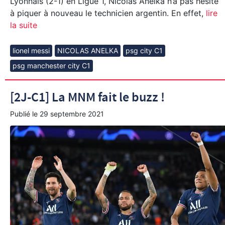
Lyonnais (2-1) en Ligue 1, Nicolas Anelka n’a pas hésité
à piquer à nouveau le technicien argentin. En effet,
lire
la suite
lionel messi
NICOLAS ANELKA
psg city C1
psg manchester city C1
[2J-C1] La MNM fait le buzz !
Publié le
29 septembre 2021