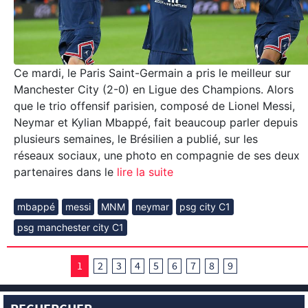
Ce mardi, le Paris Saint-Germain a pris le meilleur sur
Manchester City (2-0) en Ligue des Champions. Alors
que le trio offensif parisien, composé de Lionel Messi,
Neymar et Kylian Mbappé, fait beaucoup parler depuis
plusieurs semaines, le Brésilien a publié, sur les
réseaux sociaux, une photo en compagnie de ses deux
partenaires dans le
lire la suite
mbappé
messi
MNM
neymar
psg city C1
psg manchester city C1
1
2
3
4
5
6
7
8
9