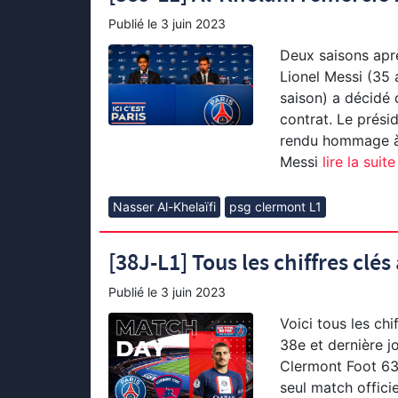
Publié le
3 juin 2023
Deux saisons apr
Lionel Messi (35 
saison) a décidé 
contrat. Le présid
rendu hommage à l
Messi
lire la suite
Nasser Al-Khelaïfi
psg clermont L1
[38J-L1] Tous les chiffres cl
Publié le
3 juin 2023
Voici tous les chi
38e et dernière j
Clermont Foot 63,
seul match offici