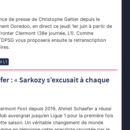
nce de presse de Christophe Galtier depuis le
ent Ooredoo, en direct ce jeudi 1er juin à partir de
fronter Clermont (38e journée, L1). Comme
TDPSG vous proposera ensuite la retranscription
ires.
t L1
er : « Sarkozy s’excusait à chaque
lermont Foot depuis 2019, Ahmet Schaefer a réussi
club auvergnat jusqu’en Ligue 1 pour la première fois
cette saison. Un véritable changement de monde
omme en témoigne cette anecdote racontée par le