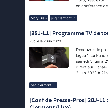
2015, s’est expri
en conférence de 
Mory Diaw
psg clermont L1
[38J-L1] Programme TV de to
Publié le
2 juin 2023
Découvrez le pro
Ligue 1. Le Paris
samedi 3 juin à 2
direct sur Canal+
3 juin 2023 à 21h
psg clermont L1
[Conf de Presse-Pros] 38J-L1 
Clermont (Live)