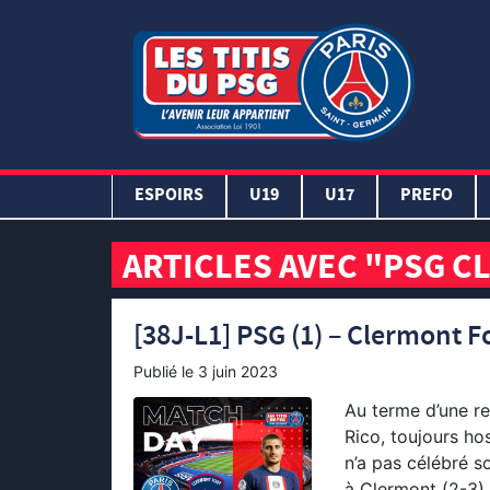
ESPOIRS
U19
U17
PREFO
ARTICLES AVEC "PSG C
[38J-L1] PSG (1) – Clermont Foo
Publié le
3 juin 2023
Au terme d’une re
Rico, toujours ho
n’a pas célébré s
à Clermont (2-3) 