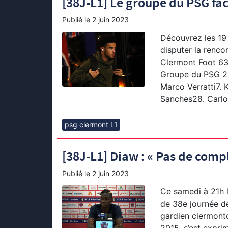
[38J-L1] Le groupe du PSG fa
Publié le
2 juin 2023
Découvrez les 19 
disputer la renco
Clermont Foot 63,
Groupe du PSG 2.
Marco Verratti7. 
Sanches28. Carlo
psg clermont L1
[38J-L1] Diaw : « Pas de comp
Publié le
2 juin 2023
Ce samedi à 21h l
de 38e journée de
gardien clermonto