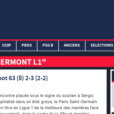
U19F
PROS
PSG B
ANCIENS
SELECTIONS
LERMONT L1"
t 63 (8) 2-3 (2-2)
ncontre placée sous le signe du soutien à Sergio
spitalisé dans un état grave, le Paris Saint-Germain
on titre en Ligue 1 de la meilleure des manières face
ce samedi, dans le cadre de la 38e et dernière