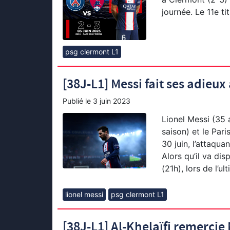
journée. Le 11e ti
psg clermont L1
[38J-L1] Messi fait ses adieux
Publié le
3 juin 2023
Lionel Messi (35 
saison) et le Pari
30 juin, l’attaqua
Alors qu’il va di
(21h), lors de l’ul
lionel messi
psg clermont L1
[38J-L1] Al-Khelaïfi remercie