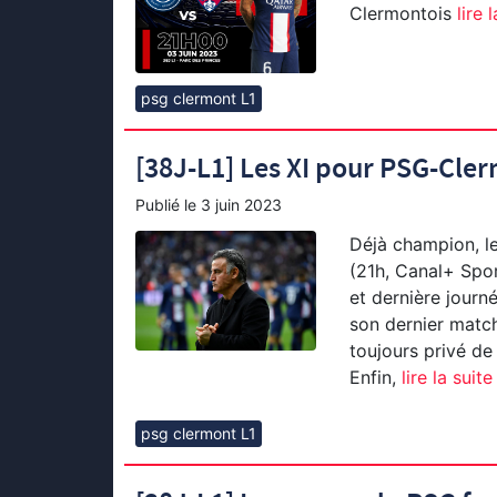
Clermontois
lire l
psg clermont L1
[38J-L1] Les XI pour PSG-Cler
Publié le
3 juin 2023
Déjà champion, le
(21h, Canal+ Spor
et dernière journ
son dernier match
toujours privé d
Enfin,
lire la suite
psg clermont L1