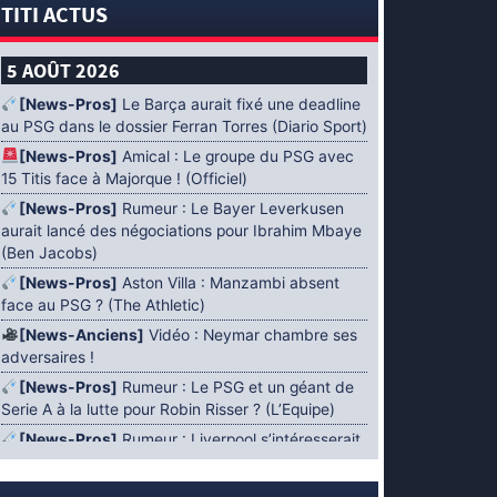
TITI ACTUS
5 AOÛT 2026
[News-Pros]
Le Barça aurait fixé une deadline
au PSG dans le dossier Ferran Torres (Diario Sport)
[News-Pros]
Amical : Le groupe du PSG avec
15 Titis face à Majorque ! (Officiel)
[News-Pros]
Rumeur : Le Bayer Leverkusen
aurait lancé des négociations pour Ibrahim Mbaye
(Ben Jacobs)
[News-Pros]
Aston Villa : Manzambi absent
face au PSG ? (The Athletic)
[News-Anciens]
Vidéo : Neymar chambre ses
adversaires !
[News-Pros]
Rumeur : Le PSG et un géant de
Serie A à la lutte pour Robin Risser ? (L’Equipe)
[News-Pros]
Rumeur : Liverpool s’intéresserait
à Ibrahim Mbaye en plus de Bradley Barcola
(Fabrizio Romano)