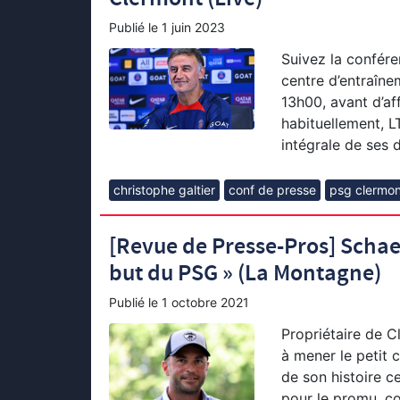
Publié le
1 juin 2023
Suivez la confére
centre d’entraînem
13h00, avant d’af
habituellement, L
intégrale de ses d
christophe galtier
conf de presse
psg clermon
[Revue de Presse-Pros] Schaef
but du PSG » (La Montagne)
Publié le
1 octobre 2021
Propriétaire de C
à mener le petit 
de son histoire 
pour le promu, c