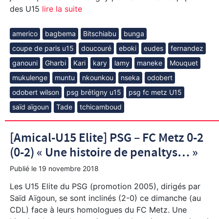
des U15
lire la suite
americo
bagbema
Bitschiabu
bunga
coupe de paris u15
doucouré
eboki
eudes
fernandez
ganouni
Gharbi
Kari
kary
lamy
maneke
Mouquet
mukulenge
muntu
nkounkou
nseka
odobert
odobert wilson
psg brétigny u15
psg fc metz U15
saïd aïgoun
Tade
tchicamboud
[Amical-U15 Elite] PSG – FC Metz 0-2
(0-2) « Une histoire de penaltys… »
Publié le
19 novembre 2018
Les U15 Elite du PSG (promotion 2005), dirigés par
Saïd Aïgoun, se sont inclinés (2-0) ce dimanche (au
CDL) face à leurs homologues du FC Metz. Une