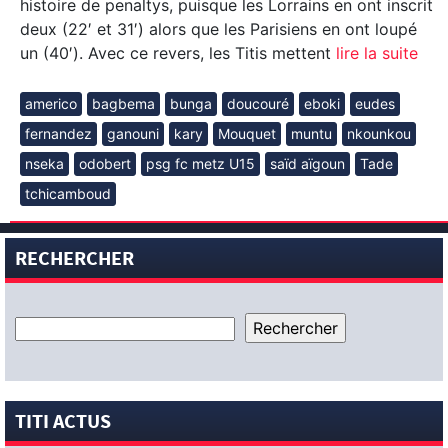
histoire de penaltys, puisque les Lorrains en ont inscrit
deux (22′ et 31′) alors que les Parisiens en ont loupé
un (40′). Avec ce revers, les Titis mettent
lire la suite
americo
bagbema
bunga
doucouré
eboki
eudes
fernandez
ganouni
kary
Mouquet
muntu
nkounkou
nseka
odobert
psg fc metz U15
saïd aïgoun
Tade
tchicamboud
RECHERCHER
TITI ACTUS