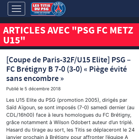
ARTICLES AVEC "PSG FC METZ
U15"
[Coupe de Paris-32F/U15 Elite] PSG –
FC Brétigny B 7-0 (3-0) « Piège évité
sans encombre »
Publié le
5 décembre 2018
Les U15 Elite du PSG (promotion 2005), dirigés par
Saïd Aïgoun, se sont imposés (7-0) samedi dernier (au
CDL/16h00) face à leurs homologues du FC Brétigny,
grâce notamment à Wilson Odobert auteur d’un triplé.
Hasard du tirage au sort, les Titis se déplaceront le 24
janvier prochain à Brétigny pour affronter l’équipe A