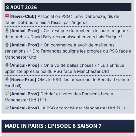
8 AOÛT 2026
[News-Club]
Association PSG : Léon Debbouze, fils de
Jamel Debbouze mis à l’essai par Angers !
[Amical-Pros]
« Ce n’est que du bonheur de jouer ce genre
de match » : David Boly reconnaissant envers Luis Enrique !
[Amical-Pros]
« On commence à avoir de meilleures
sensations » : Dro Fernandez souligne les progrès du PSG face à
Manchester Utd
[Amical-Pros]
« On a vu de belles choses » : Luis Enrique
optimiste après le nul du PSG face à Manchester Utd
[News-Pros]
OM : le PSG, les précisions de Benatia (France
Football)
[Amical-Pros]
Débrief et notes des Parisiens face à
Manchester Utd (1-1)
[Amical-Pros]
Le PSG accroché par Manchester Utd (1-1)
[News-Pros]
Amical : Lens battu par Sunderland avant le
PSG
MADE IN PARIS : EPISODE 8 SAISON 7
5 AOÛT 2026