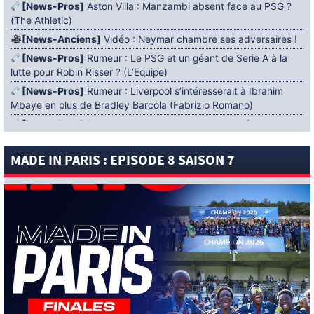
[News-Pros]
Aston Villa : Manzambi absent face au PSG ?
(The Athletic)
[News-Anciens]
Vidéo : Neymar chambre ses adversaires !
[News-Pros]
Rumeur : Le PSG et un géant de Serie A à la
lutte pour Robin Risser ? (L’Equipe)
[News-Pros]
Rumeur : Liverpool s’intéresserait à Ibrahim
Mbaye en plus de Bradley Barcola (Fabrizio Romano)
[News-Pros]
Rumeur : Accord contractuel trouvé entre le
PSG et Mika Godts (Fabrizio Romano)
MADE IN PARIS : EPISODE 8 SAISON 7
[News-Pros]
Rumeur : Le PSG aurait lancé un ultimatum
pour boucler le dossier Ferran Torres (Matteo Moretto)
4 AOÛT 2026
[News-Formation]
Mercato : Khalil Ayari prêté à Dunkerque
(Officiel)
[News-Anciens]
Leverkusen : un retour de Diaby envisagé
(Foot Mercato)
[News-Formation]
Nsoki va filer au Dinamo Zagreb
(L’Equipe)
[News-Pros]
Rumeur : Suzuki acheté par le PSG puis prêté ?