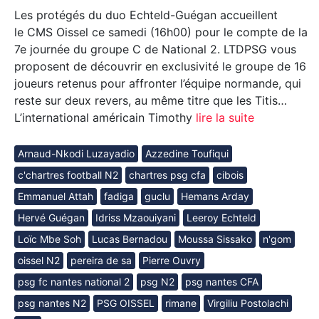
Les protégés du duo Echteld-Guégan accueillent
le CMS Oissel ce samedi (16h00) pour le compte de la
7e journée du groupe C de National 2. LTDPSG vous
proposent de découvrir en exclusivité le groupe de 16
joueurs retenus pour affronter l’équipe normande, qui
reste sur deux revers, au même titre que les Titis…
L’international américain Timothy
lire la suite
Arnaud-Nkodi Luzayadio
Azzedine Toufiqui
c'chartres football N2
chartres psg cfa
cibois
Emmanuel Attah
fadiga
guclu
Hemans Arday
Hervé Guégan
Idriss Mzaouiyani
Leeroy Echteld
Loïc Mbe Soh
Lucas Bernadou
Moussa Sissako
n'gom
oissel N2
pereira de sa
Pierre Ouvry
psg fc nantes national 2
psg N2
psg nantes CFA
psg nantes N2
PSG OISSEL
rimane
Virgiliu Postolachi