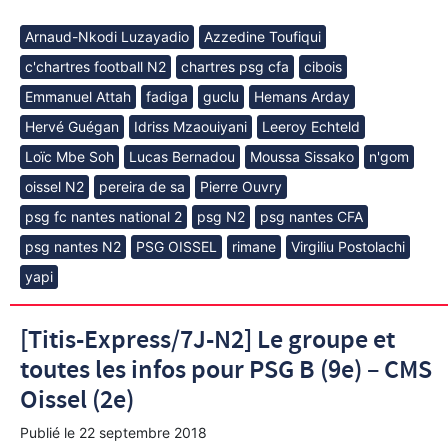
Arnaud-Nkodi Luzayadio
Azzedine Toufiqui
c'chartres football N2
chartres psg cfa
cibois
Emmanuel Attah
fadiga
guclu
Hemans Arday
Hervé Guégan
Idriss Mzaouiyani
Leeroy Echteld
Loïc Mbe Soh
Lucas Bernadou
Moussa Sissako
n'gom
oissel N2
pereira de sa
Pierre Ouvry
psg fc nantes national 2
psg N2
psg nantes CFA
psg nantes N2
PSG OISSEL
rimane
Virgiliu Postolachi
yapi
[Titis-Express/7J-N2] Le groupe et
toutes les infos pour PSG B (9e) – CMS
Oissel (2e)
Publié le
22 septembre 2018