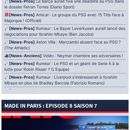
[News-Pros]
Le Barça aurait fixé une deadline au PSG dans
le dossier Ferran Torres (Diario Sport)
[News-Pros]
Amical : Le groupe du PSG avec 15 Titis face à
Majorque ! (Officiel)
[News-Pros]
Rumeur : Le Bayer Leverkusen aurait lancé des
négociations pour Ibrahim Mbaye (Ben Jacobs)
[News-Pros]
Aston Villa : Manzambi absent face au PSG ?
(The Athletic)
[News-Anciens]
Vidéo : Neymar chambre ses adversaires !
[News-Pros]
Rumeur : Le PSG et un géant de Serie A à la
lutte pour Robin Risser ? (L’Equipe)
[News-Pros]
Rumeur : Liverpool s’intéresserait à Ibrahim
Mbaye en plus de Bradley Barcola (Fabrizio Romano)
[News-Pros]
Rumeur : Accord contractuel trouvé entre le
PSG et Mika Godts (Fabrizio Romano)
MADE IN PARIS : EPISODE 8 SAISON 7
[News-Pros]
Rumeur : Le PSG aurait lancé un ultimatum
pour boucler le dossier Ferran Torres (Matteo Moretto)
4 AOÛT 2026
[News-Formation]
Mercato : Khalil Ayari prêté à Dunkerque