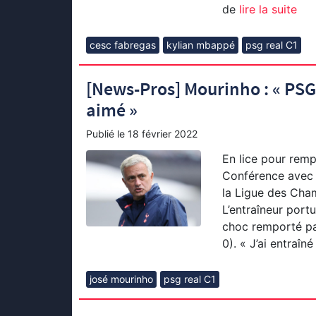
de
lire la suite
cesc fabregas
kylian mbappé
psg real C1
[News-Pros] Mourinho : « PSG-
aimé »
Publié le
18 février 2022
En lice pour remp
Conférence avec 
la Ligue des Cham
L’entraîneur portu
choc remporté par
0). « J’ai entraîné
josé mourinho
psg real C1