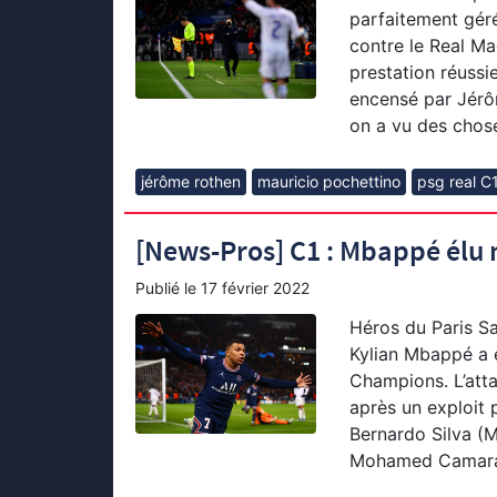
parfaitement géré
contre le Real Ma
prestation réussie
encensé par Jérôm
on a vu des chose
jérôme rothen
mauricio pochettino
psg real C
[News-Pros] C1 : Mbappé élu m
Publié le
17 février 2022
Héros du Paris Sa
Kylian Mbappé a é
Champions. L’atta
après un exploit
Bernardo Silva (Ma
Mohamed Camara 