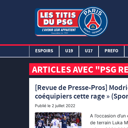
ESPOIRS
U19
U17
PREFO
ARTICLES AVEC "PSG R
[Revue de Presse-Pros] Modric
coéquipiers cette rage » (Spo
Publié le
2 juillet 2022
A l’occasion d’un
de terrain Luka M