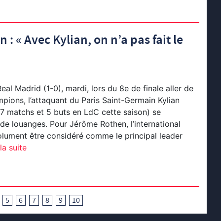
: « Avec Kylian, on n’a pas fait le
eal Madrid (1-0), mardi, lors du 8e de finale aller de
pions, l’attaquant du Paris Saint-Germain Kylian
7 matchs et 5 buts en LdC cette saison) se
de louanges. Pour Jérôme Rothen, l’international
olument être considéré comme le principal leader
la suite
5
6
7
8
9
10