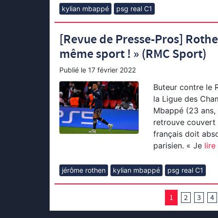
kylian mbappé
psg real C1
[Revue de Presse-Pros] Rothen 
même sport ! » (RMC Sport)
Publié le
17 février 2022
Buteur contre le R
la Ligue des Cham
Mbappé (23 ans, 
retrouve couvert 
français doit abs
parisien. « Je
lire 
jérôme rothen
kylian mbappé
psg real C1
1
2
3
4