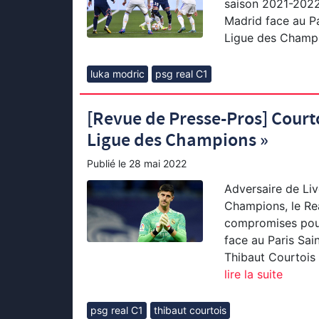
saison 2021-2022)
Madrid face au Pa
Ligue des Champio
luka modric
psg real C1
[Revue de Presse-Pros] Courtoi
Ligue des Champions »
Publié le
28 mai 2022
Adversaire de Liv
Champions, le Rea
compromises pour 
face au Paris Sai
Thibaut Courtois 
lire la suite
psg real C1
thibaut courtois