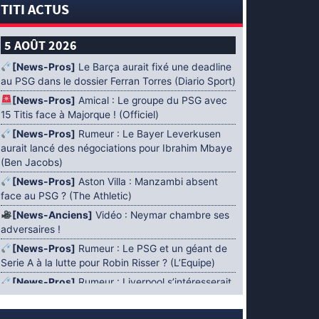
TITI ACTUS
5 AOÛT 2026
[News-Pros]
Le Barça aurait fixé une deadline
au PSG dans le dossier Ferran Torres (Diario Sport)
[News-Pros]
Amical : Le groupe du PSG avec
15 Titis face à Majorque ! (Officiel)
[News-Pros]
Rumeur : Le Bayer Leverkusen
aurait lancé des négociations pour Ibrahim Mbaye
(Ben Jacobs)
[News-Pros]
Aston Villa : Manzambi absent
face au PSG ? (The Athletic)
[News-Anciens]
Vidéo : Neymar chambre ses
adversaires !
[News-Pros]
Rumeur : Le PSG et un géant de
Serie A à la lutte pour Robin Risser ? (L’Equipe)
[News-Pros]
Rumeur : Liverpool s’intéresserait
à Ibrahim Mbaye en plus de Bradley Barcola
(Fabrizio Romano)