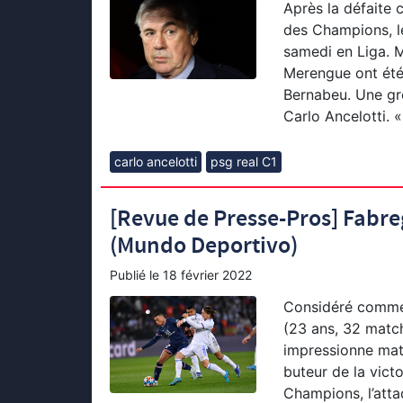
Après la défaite 
des Champions, le
samedi en Liga. M
Merengue ont été
Bernabeu. Une gr
Carlo Ancelotti. «
carlo ancelotti
psg real C1
[Revue de Presse-Pros] Fabreg
(Mundo Deportivo)
Publié le
18 février 2022
Considéré comme 
(23 ans, 32 match
impressionne mat
buteur de la vict
Champions, l’atta