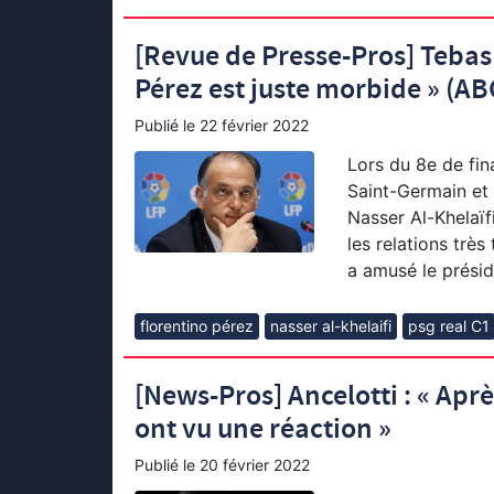
[Revue de Presse-Pros] Tebas :
Pérez est juste morbide » (AB
Publié le
22 février 2022
Lors du 8e de fin
Saint-Germain et 
Nasser Al-Khelaïf
les relations trè
a amusé le préside
florentino pérez
nasser al-khelaifi
psg real C1
[News-Pros] Ancelotti : « Apr
ont vu une réaction »
Publié le
20 février 2022