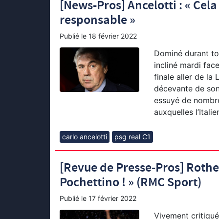
[News-Pros] Ancelotti : « Cela
responsable »
Publié le
18 février 2022
Dominé durant tou
incliné mardi fac
finale aller de l
décevante de son 
essuyé de nombreu
auxquelles l’Itali
carlo ancelotti
psg real C1
[Revue de Presse-Pros] Rothen
Pochettino ! » (RMC Sport)
Publié le
17 février 2022
Vivement critiqué