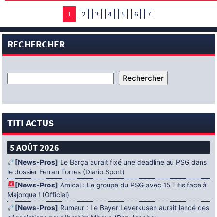
1
2
3
4
5
6
7
RECHERCHER
TITI ACTUS
5 AOÛT 2026
[News-Pros]
Le Barça aurait fixé une deadline au PSG dans
le dossier Ferran Torres (Diario Sport)
[News-Pros]
Amical : Le groupe du PSG avec 15 Titis face à
Majorque ! (Officiel)
[News-Pros]
Rumeur : Le Bayer Leverkusen aurait lancé des