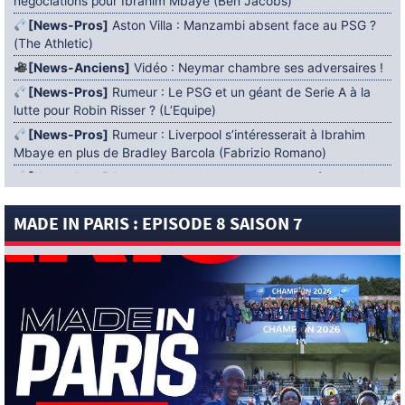
négociations pour Ibrahim Mbaye (Ben Jacobs)
[News-Pros]
Aston Villa : Manzambi absent face au PSG ?
(The Athletic)
[News-Anciens]
Vidéo : Neymar chambre ses adversaires !
[News-Pros]
Rumeur : Le PSG et un géant de Serie A à la
lutte pour Robin Risser ? (L’Equipe)
[News-Pros]
Rumeur : Liverpool s’intéresserait à Ibrahim
Mbaye en plus de Bradley Barcola (Fabrizio Romano)
[News-Pros]
Rumeur : Accord contractuel trouvé entre le
PSG et Mika Godts (Fabrizio Romano)
MADE IN PARIS : EPISODE 8 SAISON 7
[News-Pros]
Rumeur : Le PSG aurait lancé un ultimatum
pour boucler le dossier Ferran Torres (Matteo Moretto)
4 AOÛT 2026
[News-Formation]
Mercato : Khalil Ayari prêté à Dunkerque
(Officiel)
[News-Anciens]
Leverkusen : un retour de Diaby envisagé
(Foot Mercato)
[News-Formation]
Nsoki va filer au Dinamo Zagreb
(L’Equipe)