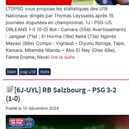
LTDPSG vous propose les statistiques des U19
Nationaux dirigés par Thomas Leyssales après 15
journées disputées en championnat. 1J : PSG-US
ORLEANS 1-0 (0-0) But : Camara (55e) Avertissements
: Jangeal (71e) ; El Horma (16e) Keita (73e) Ngimbi
Mayasi (88e) Compo : Vignaud – Diyunu Nzinga, Tape,
Kamara, Mbemba Nlandu – Abo El Nay (Olax 69e),
Fanne Drame, Nsoki
lire la suite
bilan
psg u19
stats
[6J-UYL] RB Salzbourg – PSG 3-2
(1-0)
Publié le
10 décembre 2024