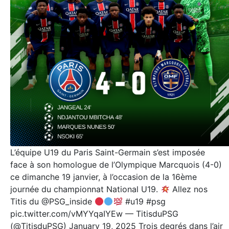
L’équipe U19 du Paris Saint-Germain s’est imposée
face à son homologue de l’Olympique Marcquois (4-0)
ce dimanche 19 janvier, à l’occasion de la 16ème
journée du championnat National U19.
Allez nos
Titis du @PSG_inside
#u19 #psg
pic.twitter.com/vMYYqaIYEw — TitisduPSG
(@TitisduPSG) January 19, 2025 Trois degrés dans l’air