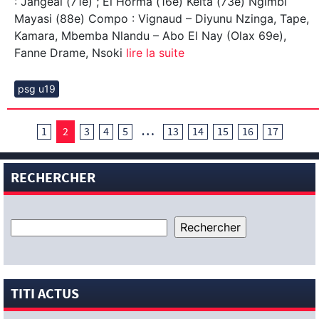
: Jangeal (71e) ; El Horma (16e) Keita (73e) Ngimbi
Mayasi (88e) Compo : Vignaud – Diyunu Nzinga, Tape,
Kamara, Mbemba Nlandu – Abo El Nay (Olax 69e),
Fanne Drame, Nsoki
lire la suite
psg u19
…
1
2
3
4
5
13
14
15
16
17
RECHERCHER
TITI ACTUS