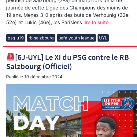
pelouse de Salzbourg (2-3) ce mardi lors de la 6e
journée de cette Ligue des Champions des moins de
19 ans. Menés 3-0 après des buts de Verhounig (22e,
52e) et Lukic (46e), les Parisiens
lire la suite
psg u19
rb salzbourg
uefa youth league
UYL
[6J-UYL] Le XI du PSG contre le RB
Salzbourg (Officiel)
Publié le
10 décembre 2024