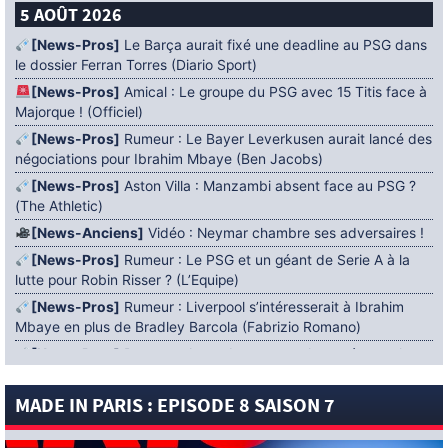
5 AOÛT 2026
[News-Pros]
Le Barça aurait fixé une deadline au PSG dans
le dossier Ferran Torres (Diario Sport)
[News-Pros]
Amical : Le groupe du PSG avec 15 Titis face à
Majorque ! (Officiel)
[News-Pros]
Rumeur : Le Bayer Leverkusen aurait lancé des
négociations pour Ibrahim Mbaye (Ben Jacobs)
[News-Pros]
Aston Villa : Manzambi absent face au PSG ?
(The Athletic)
[News-Anciens]
Vidéo : Neymar chambre ses adversaires !
[News-Pros]
Rumeur : Le PSG et un géant de Serie A à la
lutte pour Robin Risser ? (L’Equipe)
[News-Pros]
Rumeur : Liverpool s’intéresserait à Ibrahim
Mbaye en plus de Bradley Barcola (Fabrizio Romano)
[News-Pros]
Rumeur : Accord contractuel trouvé entre le
PSG et Mika Godts (Fabrizio Romano)
MADE IN PARIS : EPISODE 8 SAISON 7
[News-Pros]
Rumeur : Le PSG aurait lancé un ultimatum
pour boucler le dossier Ferran Torres (Matteo Moretto)