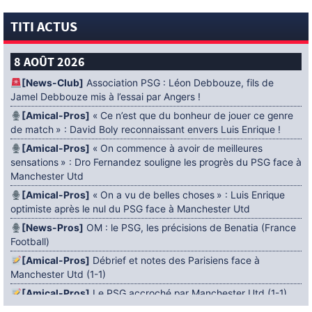
TITI ACTUS
8 AOÛT 2026
[News-Club]
Association PSG : Léon Debbouze, fils de
Jamel Debbouze mis à l’essai par Angers !
[Amical-Pros]
« Ce n’est que du bonheur de jouer ce genre
de match » : David Boly reconnaissant envers Luis Enrique !
[Amical-Pros]
« On commence à avoir de meilleures
sensations » : Dro Fernandez souligne les progrès du PSG face à
Manchester Utd
[Amical-Pros]
« On a vu de belles choses » : Luis Enrique
optimiste après le nul du PSG face à Manchester Utd
[News-Pros]
OM : le PSG, les précisions de Benatia (France
Football)
[Amical-Pros]
Débrief et notes des Parisiens face à
Manchester Utd (1-1)
[Amical-Pros]
Le PSG accroché par Manchester Utd (1-1)