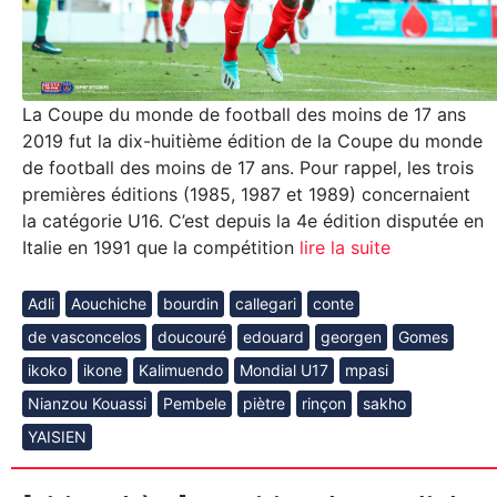
La Coupe du monde de football des moins de 17 ans
2019 fut la dix-huitième édition de la Coupe du monde
de football des moins de 17 ans. Pour rappel, les trois
premières éditions (1985, 1987 et 1989) concernaient
la catégorie U16. C’est depuis la 4e édition disputée en
Italie en 1991 que la compétition
lire la suite
Adli
Aouchiche
bourdin
callegari
conte
de vasconcelos
doucouré
edouard
georgen
Gomes
ikoko
ikone
Kalimuendo
Mondial U17
mpasi
Nianzou Kouassi
Pembele
piètre
rinçon
sakho
YAISIEN