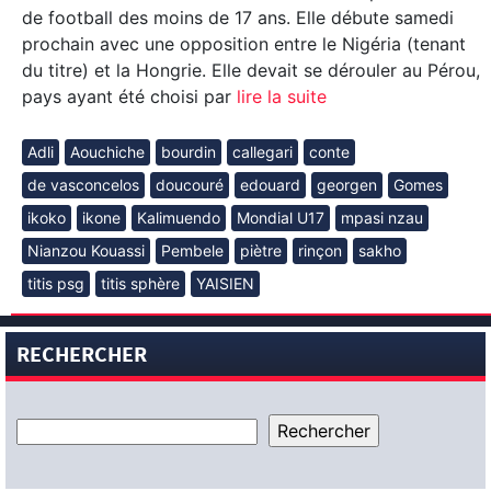
de football des moins de 17 ans. Elle débute samedi
prochain avec une opposition entre le Nigéria (tenant
du titre) et la Hongrie. Elle devait se dérouler au Pérou,
pays ayant été choisi par
lire la suite
Adli
Aouchiche
bourdin
callegari
conte
de vasconcelos
doucouré
edouard
georgen
Gomes
ikoko
ikone
Kalimuendo
Mondial U17
mpasi nzau
Nianzou Kouassi
Pembele
piètre
rinçon
sakho
titis psg
titis sphère
YAISIEN
RECHERCHER