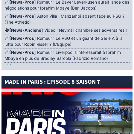
[News-Pros]
Rumeur : Le Bayer Leverkusen aurait lancé des
négociations pour Ibrahim Mbaye (Ben Jacobs)
[News-Pros]
Aston Villa : Manzambi absent face au PSG ?
(The Athletic)
[News-Anciens]
Vidéo : Neymar chambre ses adversaires !
[News-Pros]
Rumeur : Le PSG et un géant de Serie A à la
lutte pour Robin Risser ? (L’Equipe)
[News-Pros]
Rumeur : Liverpool s’intéresserait à Ibrahim
Mbaye en plus de Bradley Barcola (Fabrizio Romano)
[News-Pros]
Rumeur : Accord contractuel trouvé entre le
PSG et Mika Godts (Fabrizio Romano)
MADE IN PARIS : EPISODE 8 SAISON 7
[News-Pros]
Rumeur : Le PSG aurait lancé un ultimatum
pour boucler le dossier Ferran Torres (Matteo Moretto)
4 AOÛT 2026
[News-Formation]
Mercato : Khalil Ayari prêté à Dunkerque
(Officiel)
[News-Anciens]
Leverkusen : un retour de Diaby envisagé
(Foot Mercato)
[News-Formation]
Nsoki va filer au Dinamo Zagreb