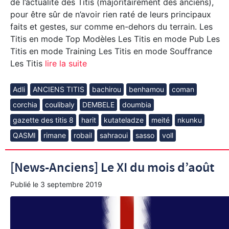
de l’actualité des Titis (majoritairement des anciens),
pour être sûr de n’avoir rien raté de leurs principaux
faits et gestes, sur comme en-dehors du terrain. Les
Titis en mode Top Modèles Les Titis en mode Pub Les
Titis en mode Training Les Titis en mode Souffrance
Les Titis
lire la suite
Adli
ANCIENS TITIS
bachirou
benhamou
coman
corchia
coulibaly
DEMBELE
doumbia
gazette des titis 8
harit
kutateladze
meité
nkunku
QASMI
rimane
robail
sahraoui
sasso
voll
[News-Anciens] Le XI du mois d’août
Publié le
3 septembre 2019