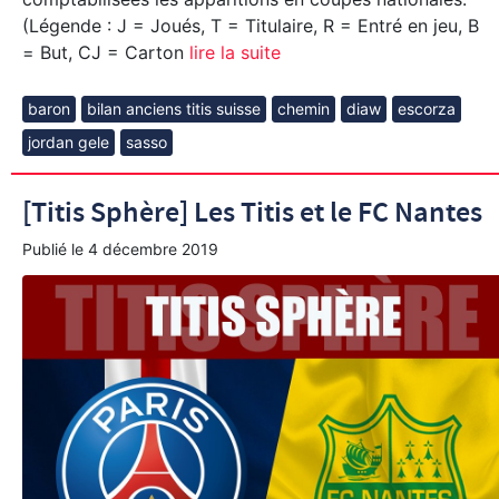
(Légende : J = Joués, T = Titulaire, R = Entré en jeu, B
= But, CJ = Carton
lire la suite
baron
bilan anciens titis suisse
chemin
diaw
escorza
jordan gele
sasso
[Titis Sphère] Les Titis et le FC Nantes
Publié le
4 décembre 2019