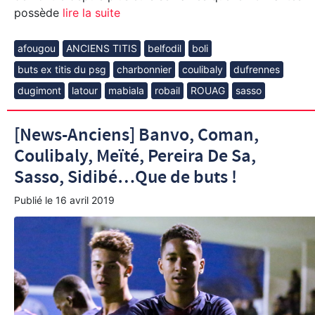
possède
lire la suite
afougou
ANCIENS TITIS
belfodil
boli
buts ex titis du psg
charbonnier
coulibaly
dufrennes
dugimont
latour
mabiala
robail
ROUAG
sasso
[News-Anciens] Banvo, Coman,
Coulibaly, Meïté, Pereira De Sa,
Sasso, Sidibé…Que de buts !
Publié le
16 avril 2019