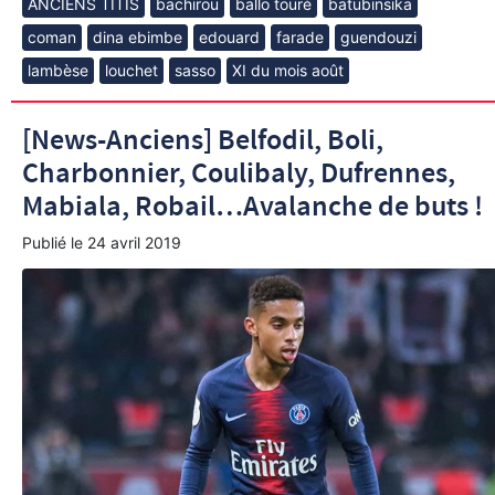
ANCIENS TITIS
bachirou
ballo touré
batubinsika
coman
dina ebimbe
edouard
farade
guendouzi
lambèse
louchet
sasso
XI du mois août
[News-Anciens] Belfodil, Boli,
Charbonnier, Coulibaly, Dufrennes,
Mabiala, Robail…Avalanche de buts !
Publié le
24 avril 2019