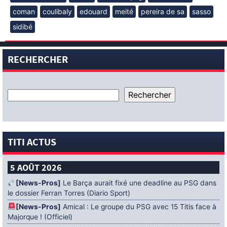
coman
coulibaly
edouard
meité
pereira de sa
sasso
sidibé
RECHERCHER
TITI ACTUS
5 AOÛT 2026
[News-Pros]
Le Barça aurait fixé une deadline au PSG dans
le dossier Ferran Torres (Diario Sport)
[News-Pros]
Amical : Le groupe du PSG avec 15 Titis face à
Majorque ! (Officiel)