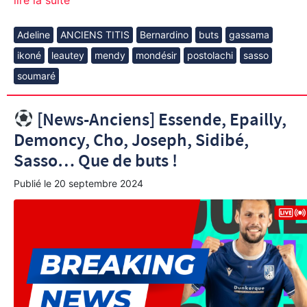
Adeline
ANCIENS TITIS
Bernardino
buts
gassama
ikoné
leautey
mendy
mondésir
postolachi
sasso
soumaré
[News-Anciens] Essende, Epailly,
Demoncy, Cho, Joseph, Sidibé,
Sasso… Que de buts !
Publié le
20 septembre 2024