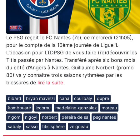
Le PSG reçoit le FC Nantes (7e), ce mercredi (21h05),
pour le compte de la 16ème journée de Ligue 1.
L’occasion pour LTDPSG de vous faire (re)découvrir les
Titis passés par Nantes. Transféré après six bons mois
du côté d’Angers à Nantes, Guillaume Norbert (promo
80) va y connaître trois saisons rythmées par les
blessures de
lire la suite
bibard
bryan mavinzi
cana
coulibaly
dupré
kombouaré
lecornu
madelaine-gonzalez
moreau
n'gom
n'goyi
norbert
pereira de sa
psg nantes
sabaly
sasso
titis sphère
veigneau