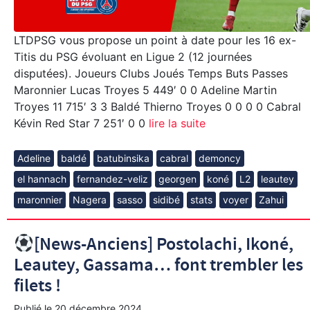
LTDPSG vous propose un point à date pour les 16 ex-
Titis du PSG évoluant en Ligue 2 (12 journées
disputées). Joueurs Clubs Joués Temps Buts Passes
Maronnier Lucas Troyes 5 449′ 0 0 Adeline Martin
Troyes 11 715′ 3 3 Baldé Thierno Troyes 0 0 0 0 Cabral
Kévin Red Star 7 251′ 0 0
lire la suite
Adeline
baldé
batubinsika
cabral
demoncy
el hannach
fernandez-veliz
georgen
koné
L2
leautey
maronnier
Nagera
sasso
sidibé
stats
voyer
Zahui
[News-Anciens] Postolachi, Ikoné,
Leautey, Gassama… font trembler les
filets !
Publié le
20 décembre 2024