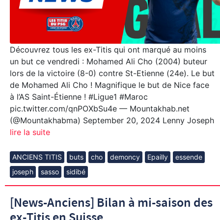
Découvrez tous les ex-Titis qui ont marqué au moins
un but ce vendredi : Mohamed Ali Cho (2004) buteur
lors de la victoire (8-0) contre St-Etienne (24e). Le but
de Mohamed Ali Cho ! Magnifique le but de Nice face
à l’AS Saint-Étienne ! #Ligue1 #Maroc
pic.twitter.com/qnPOXbSu4e — Mountakhab.net
(@Mountakhabma) September 20, 2024 Lenny Joseph
lire la suite
ANCIENS TITIS
buts
cho
demoncy
Epailly
essende
joseph
sasso
sidibé
[News-Anciens] Bilan à mi-saison des
ex-Titis en Suisse