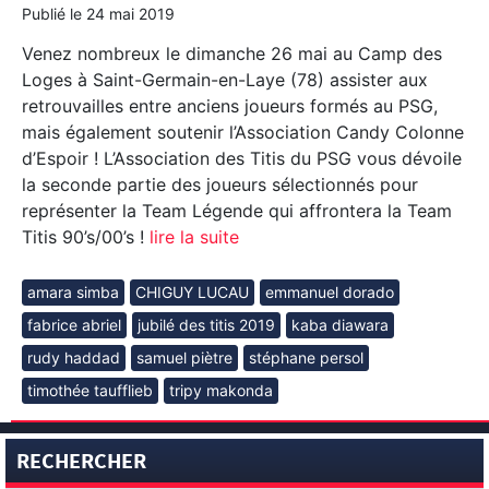
Publié le
24 mai 2019
Venez nombreux le dimanche 26 mai au Camp des
Loges à Saint-Germain-en-Laye (78) assister aux
retrouvailles entre anciens joueurs formés au PSG,
mais également soutenir l’Association Candy Colonne
d’Espoir ! L’Association des Titis du PSG vous dévoile
la seconde partie des joueurs sélectionnés pour
représenter la Team Légende qui affrontera la Team
Titis 90’s/00’s !
lire la suite
amara simba
CHIGUY LUCAU
emmanuel dorado
fabrice abriel
jubilé des titis 2019
kaba diawara
rudy haddad
samuel piètre
stéphane persol
timothée taufflieb
tripy makonda
RECHERCHER