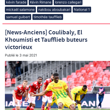
kévin farade
Kévin Rimane
lorenzo callegari
mickaël salamone
nakibou aboubakari
National 1
samuel guibert
timothée taufflieb
[News-Anciens] Coulibaly, El
Khoumisti et Taufflieb buteurs
victorieux
Publié le
3 mai 2021