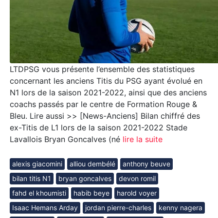
LTDPSG vous présente l’ensemble des statistiques
concernant les anciens Titis du PSG ayant évolué en
N1 lors de la saison 2021-2022, ainsi que des anciens
coachs passés par le centre de Formation Rouge &
Bleu. Lire aussi >> [News-Anciens] Bilan chiffré des
ex-Titis de L1 lors de la saison 2021-2022 Stade
Lavallois Bryan Goncalves (né
lire la suite
alexis giacomini
alliou dembélé
anthony beuve
bilan titis N1
bryan goncalves
devon romil
fahd el khoumisti
habib beye
harold voyer
Isaac Hemans Arday
jordan pierre-charles
kenny nagera