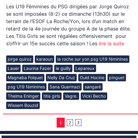
Les U19 Féminines du PSG dirigées par Jorge Quiroz
se sont imposées (8-2) ce dimanche (13h30) sur le
terrain de l’ESOF La Roche/Yon, lors d’un match en
retard de la 4e journée du groupe A de la phase élite.
Les Titis Girls se sont régalées offensivement pour
s’offrir un 15e succès cette saison ! Les
lire la suite
jorge quiroz
karaoun
la roche sur yon psg U19 féminines
Lauer
Laurina Fazer
le guilly
Lepareux
Magnaba Folquet
Nelly Da Cruz
Ould Hocine
pinguet
psg U19 féminines
Sana Guermazi
sangaré
Thelma Eninger
titis girls
Vagre.
Vicki Becho
Wissem Bouzid
1
2
3