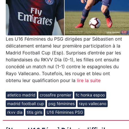
Les U16 Féminines du PSG dirigées par Sébastien ont
délicatement entamé leur première participation à la
Madrid Football Cup (Esp). Surprises d’entrée par les
hollandaises du RKVV Dia (0-1), les filles ont ensuite
concédé un match nul (1-1) contre le espagnoles du
Rayo Vallecano. Toutefois, les rouge et bleu ont
obtenu leur qualification pour la
lire la suite
atletico madrid
crossfire premier
fc honka espoo
madrid football cup
psg féminines
rayo vallecano
rkvv dia
titis girls
U16 Féminines PSG