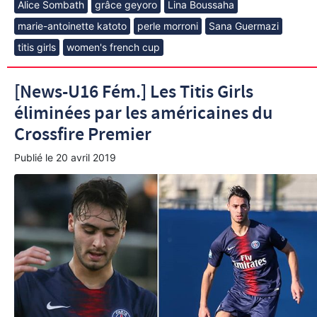
Alice Sombath
grâce geyoro
Lina Boussaha
marie-antoinette katoto
perle morroni
Sana Guermazi
titis girls
women's french cup
[News-U16 Fém.] Les Titis Girls
éliminées par les américaines du
Crossfire Premier
Publié le
20 avril 2019