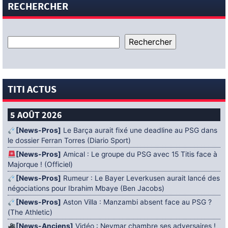
RECHERCHER
TITI ACTUS
5 AOÛT 2026
[News-Pros]
Le Barça aurait fixé une deadline au PSG dans
le dossier Ferran Torres (Diario Sport)
[News-Pros]
Amical : Le groupe du PSG avec 15 Titis face à
Majorque ! (Officiel)
[News-Pros]
Rumeur : Le Bayer Leverkusen aurait lancé des
négociations pour Ibrahim Mbaye (Ben Jacobs)
[News-Pros]
Aston Villa : Manzambi absent face au PSG ?
(The Athletic)
[News-Anciens]
Vidéo : Neymar chambre ses adversaires !