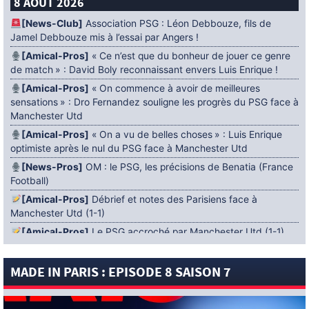
8 AOÛT 2026
[News-Club]
Association PSG : Léon Debbouze, fils de
Jamel Debbouze mis à l’essai par Angers !
[Amical-Pros]
« Ce n’est que du bonheur de jouer ce genre
de match » : David Boly reconnaissant envers Luis Enrique !
[Amical-Pros]
« On commence à avoir de meilleures
sensations » : Dro Fernandez souligne les progrès du PSG face à
Manchester Utd
[Amical-Pros]
« On a vu de belles choses » : Luis Enrique
optimiste après le nul du PSG face à Manchester Utd
[News-Pros]
OM : le PSG, les précisions de Benatia (France
Football)
[Amical-Pros]
Débrief et notes des Parisiens face à
Manchester Utd (1-1)
[Amical-Pros]
Le PSG accroché par Manchester Utd (1-1)
[News-Pros]
Amical : Lens battu par Sunderland avant le
PSG
MADE IN PARIS : EPISODE 8 SAISON 7
5 AOÛT 2026
[News-Pros]
Le Barça aurait fixé une deadline au PSG dans