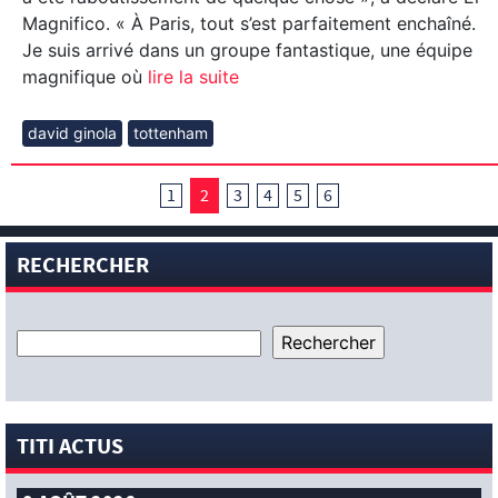
Magnifico. « À Paris, tout s’est parfaitement enchaîné.
Je suis arrivé dans un groupe fantastique, une équipe
magnifique où
lire la suite
david ginola
tottenham
1
2
3
4
5
6
RECHERCHER
TITI ACTUS