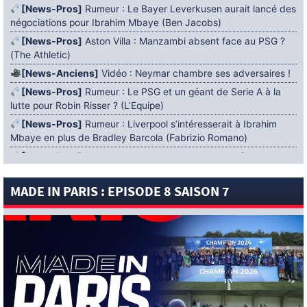
[News-Pros]
Rumeur : Le Bayer Leverkusen aurait lancé des
négociations pour Ibrahim Mbaye (Ben Jacobs)
[News-Pros]
Aston Villa : Manzambi absent face au PSG ?
(The Athletic)
[News-Anciens]
Vidéo : Neymar chambre ses adversaires !
[News-Pros]
Rumeur : Le PSG et un géant de Serie A à la
lutte pour Robin Risser ? (L’Equipe)
[News-Pros]
Rumeur : Liverpool s’intéresserait à Ibrahim
Mbaye en plus de Bradley Barcola (Fabrizio Romano)
[News-Pros]
Rumeur : Accord contractuel trouvé entre le
PSG et Mika Godts (Fabrizio Romano)
MADE IN PARIS : EPISODE 8 SAISON 7
[News-Pros]
Rumeur : Le PSG aurait lancé un ultimatum
pour boucler le dossier Ferran Torres (Matteo Moretto)
4 AOÛT 2026
[News-Formation]
Mercato : Khalil Ayari prêté à Dunkerque
(Officiel)
[News-Anciens]
Leverkusen : un retour de Diaby envisagé
(Foot Mercato)