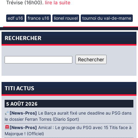
Trévise (16h00).
lire la suite
edf u16
france u16
lionel rouxel
tournoi du val-de-marne
RECHERCHER
TITI ACTUS
5 AOÛT 2026
[News-Pros]
Le Barça aurait fixé une deadline au PSG dans
le dossier Ferran Torres (Diario Sport)
[News-Pros]
Amical : Le groupe du PSG avec 15 Titis face à
Majorque ! (Officiel)