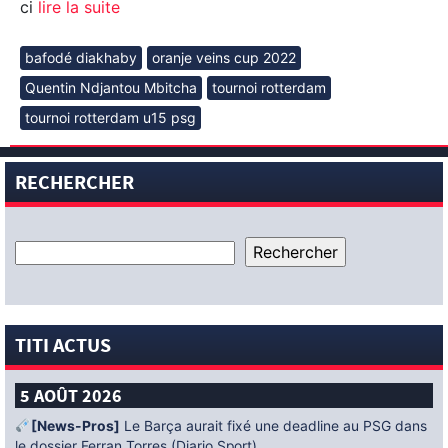
ci
lire la suite
bafodé diakhaby
oranje veins cup 2022
Quentin Ndjantou Mbitcha
tournoi rotterdam
tournoi rotterdam u15 psg
RECHERCHER
TITI ACTUS
5 AOÛT 2026
[News-Pros]
Le Barça aurait fixé une deadline au PSG dans
le dossier Ferran Torres (Diario Sport)