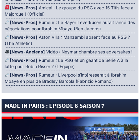
[News-Pros]
Amical : Le groupe du PSG avec 15 Titis face à
Majorque ! (Officiel)
[News-Pros]
Rumeur : Le Bayer Leverkusen aurait lancé des
négociations pour Ibrahim Mbaye (Ben Jacobs)
[News-Pros]
Aston Villa : Manzambi absent face au PSG ?
(The Athletic)
[News-Anciens]
Vidéo : Neymar chambre ses adversaires !
[News-Pros]
Rumeur : Le PSG et un géant de Serie A à la
lutte pour Robin Risser ? (L’Equipe)
[News-Pros]
Rumeur : Liverpool s’intéresserait à Ibrahim
Mbaye en plus de Bradley Barcola (Fabrizio Romano)
[News-Pros]
Rumeur : Accord contractuel trouvé entre le
PSG et Mika Godts (Fabrizio Romano)
MADE IN PARIS : EPISODE 8 SAISON 7
[News-Pros]
Rumeur : Le PSG aurait lancé un ultimatum
pour boucler le dossier Ferran Torres (Matteo Moretto)
4 AOÛT 2026
[News-Formation]
Mercato : Khalil Ayari prêté à Dunkerque
(Officiel)