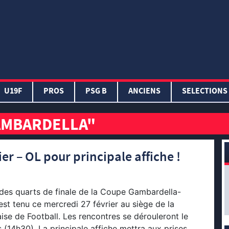
U19F
PROS
PSG B
ANCIENS
SELECTIONS
GAMBARDELLA"
r – OL pour principale affiche !
 des quarts de finale de la Coupe Gambardella-
est tenu ce mercredi 27 février au siège de la
ise de Football. Les rencontres se dérouleront le
(14h30). La principale affiche mettra aux prises