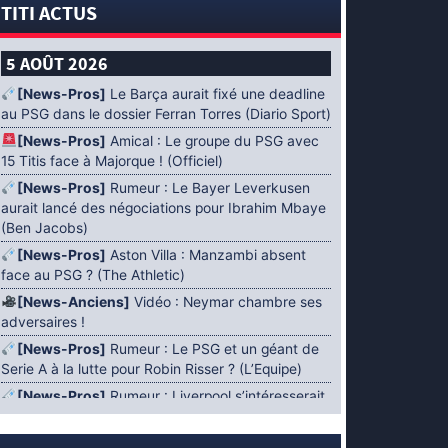
TITI ACTUS
5 AOÛT 2026
[News-Pros]
Le Barça aurait fixé une deadline
au PSG dans le dossier Ferran Torres (Diario Sport)
[News-Pros]
Amical : Le groupe du PSG avec
15 Titis face à Majorque ! (Officiel)
[News-Pros]
Rumeur : Le Bayer Leverkusen
aurait lancé des négociations pour Ibrahim Mbaye
(Ben Jacobs)
[News-Pros]
Aston Villa : Manzambi absent
face au PSG ? (The Athletic)
[News-Anciens]
Vidéo : Neymar chambre ses
adversaires !
[News-Pros]
Rumeur : Le PSG et un géant de
Serie A à la lutte pour Robin Risser ? (L’Equipe)
[News-Pros]
Rumeur : Liverpool s’intéresserait
à Ibrahim Mbaye en plus de Bradley Barcola
(Fabrizio Romano)