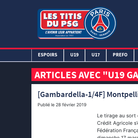
ESPOIRS
U19
U17
PREFO
ARTICLES AVEC "U19 
[Gambardella-1/4F] Montpellie
Publié le
28 février 2019
Le tirage au sort
Crédit Agricole s’
Fédération França
dimanche 17 mars 