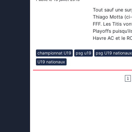
Tout sauf une sur
Thiago Motta (ci-
FFF. Les Titis von
Playoffs puisqu’i
Havre AC et le R
championnat U19
psg u19
psg U19 nationaux
U19 nationaux
1