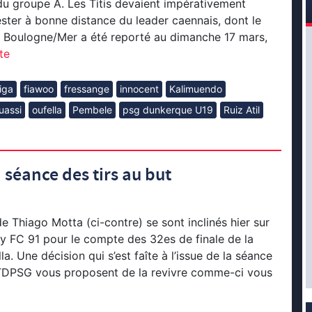
u groupe A. Les Titis devaient impérativement
ester à bonne distance du leader caennais, dont le
S Boulogne/Mer a été reporté au dimanche 17 mars,
ite
iga
fiawoo
fressange
innocent
Kalimuendo
uassi
oufella
Pembele
psg dunkerque U19
Ruiz Atil
séance des tirs au but
 Thiago Motta (ci-contre) se sont inclinés hier sur
ury FC 91 pour le compte des 32es de finale de la
. Une décision qui s’est faîte à l’issue de la séance
 LTDPSG vous proposent de la revivre comme-ci vous