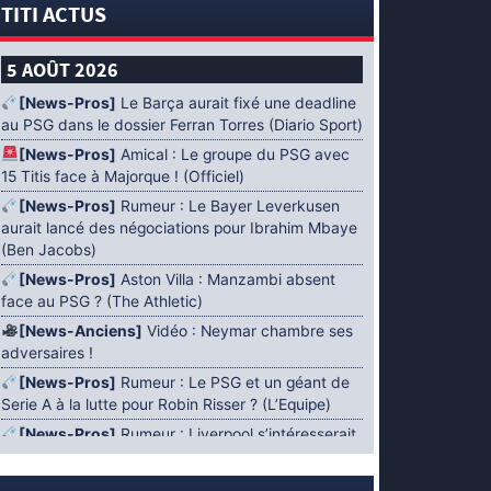
TITI ACTUS
5 AOÛT 2026
[News-Pros]
Le Barça aurait fixé une deadline
au PSG dans le dossier Ferran Torres (Diario Sport)
[News-Pros]
Amical : Le groupe du PSG avec
15 Titis face à Majorque ! (Officiel)
[News-Pros]
Rumeur : Le Bayer Leverkusen
aurait lancé des négociations pour Ibrahim Mbaye
(Ben Jacobs)
[News-Pros]
Aston Villa : Manzambi absent
face au PSG ? (The Athletic)
[News-Anciens]
Vidéo : Neymar chambre ses
adversaires !
[News-Pros]
Rumeur : Le PSG et un géant de
Serie A à la lutte pour Robin Risser ? (L’Equipe)
[News-Pros]
Rumeur : Liverpool s’intéresserait
à Ibrahim Mbaye en plus de Bradley Barcola
(Fabrizio Romano)