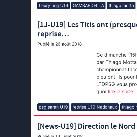
fleury psg U19
GAMBARDELLA
thiago motta
[1J-U19] Les Titis ont (presq
reprise…
Publié le
26 août 2018
Ce dimanche (15h
par Thiago Motta,
championnat face
bleu ont-ils pour
LTDPSG vous prop
quoi
lire la suite
psg saran U19
reprise U19 Nationaux
thiago 
[News-U19] Direction le Nord 
Publié le
13 juillet 2018