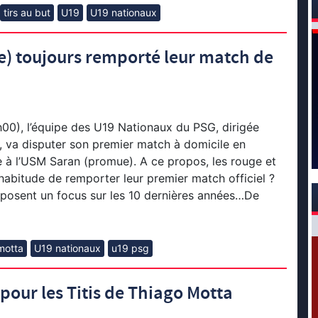
tirs au but
U19
U19 nationaux
ue) toujours remporté leur match de
00), l’équipe des U19 Nationaux du PSG, dirigée
 va disputer son premier match à domicile en
 à l’USM Saran (promue). A ce propos, les rouge et
 habitude de remporter leur premier match officiel ?
osent un focus sur les 10 dernières années…De
motta
U19 nationaux
u19 psg
pour les Titis de Thiago Motta