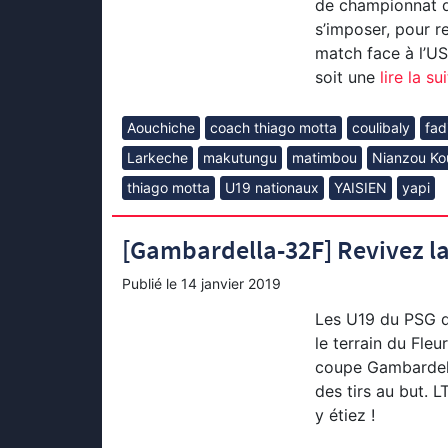
de championnat d
s’imposer, pour r
match face à l’U
soit une
lire la su
Aouchiche
coach thiago motta
coulibaly
fad
Larkeche
makutungu
matimbou
Nianzou Ko
thiago motta
U19 nationaux
YAISIEN
yapi
[Gambardella-32F] Revivez la 
Publié le
14 janvier 2019
Les U19 du PSG de
le terrain du Fle
coupe Gambardella
des tirs au but.
y étiez !