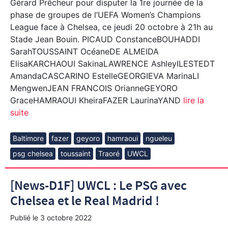
Gérard Prêcheur pour disputer la 1re journée de la
phase de groupes de l’UEFA Women’s Champions
League face à Chelsea, ce jeudi 20 octobre à 21h au
Stade Jean Bouin. PICAUD ConstanceBOUHADDI
SarahTOUSSAINT OcéaneDE ALMEIDA
ElisaKARCHAOUI SakinaLAWRENCE AshleyILESTEDT
AmandaCASCARINO EstelleGEORGIEVA MarinaLI
MengwenJEAN FRANCOIS OrianneGEYORO
GraceHAMRAOUI KheiraFAZER LaurinaYAND
lire la
suite
Baltimore
fazer
geyoro
hamraoui
ngueleu
psg chelsea
toussaint
Traoré
UWCL
[News-D1F] UWCL : Le PSG avec
Chelsea et le Real Madrid !
Publié le
3 octobre 2022