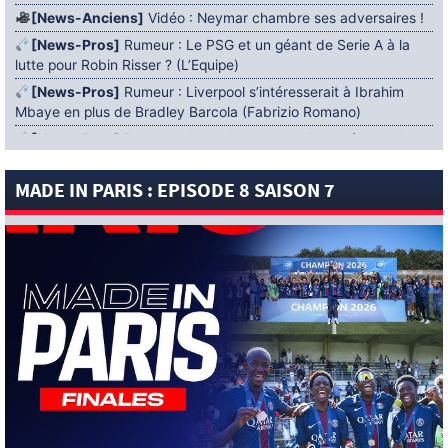
[News-Anciens]
Vidéo : Neymar chambre ses adversaires !
[News-Pros]
Rumeur : Le PSG et un géant de Serie A à la
lutte pour Robin Risser ? (L’Equipe)
[News-Pros]
Rumeur : Liverpool s’intéresserait à Ibrahim
Mbaye en plus de Bradley Barcola (Fabrizio Romano)
[News-Pros]
Rumeur : Accord contractuel trouvé entre le
PSG et Mika Godts (Fabrizio Romano)
MADE IN PARIS : EPISODE 8 SAISON 7
[News-Pros]
Rumeur : Le PSG aurait lancé un ultimatum
pour boucler le dossier Ferran Torres (Matteo Moretto)
4 AOÛT 2026
[News-Formation]
Mercato : Khalil Ayari prêté à Dunkerque
(Officiel)
[News-Anciens]
Leverkusen : un retour de Diaby envisagé
(Foot Mercato)
[News-Formation]
Nsoki va filer au Dinamo Zagreb
(L’Equipe)
[News-Pros]
Rumeur : Suzuki acheté par le PSG puis prêté ?
(L’Equipe)