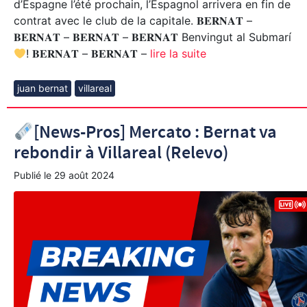
d’Espagne l’été prochain, l’Espagnol arrivera en fin de
contrat avec le club de la capitale. 𝐁𝐄𝐑𝐍𝐀𝐓 –
𝐁𝐄𝐑𝐍𝐀𝐓 – 𝐁𝐄𝐑𝐍𝐀𝐓 – 𝐁𝐄𝐑𝐍𝐀𝐓 Benvingut al Submarí
! 𝐁𝐄𝐑𝐍𝐀𝐓 – 𝐁𝐄𝐑𝐍𝐀𝐓 –
lire la suite
juan bernat
villareal
[News-Pros] Mercato : Bernat va
rebondir à Villareal (Relevo)
Publié le
29 août 2024