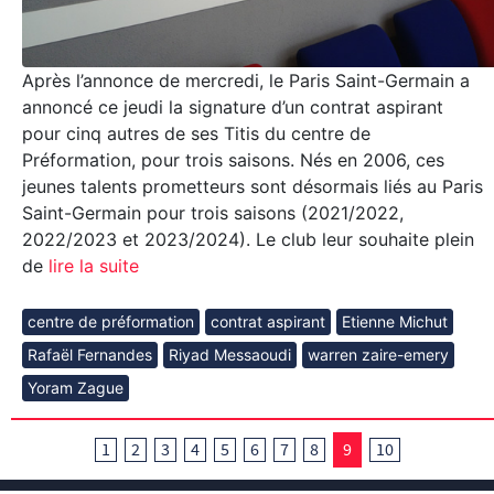
Après l’annonce de mercredi, le Paris Saint-Germain a
annoncé ce jeudi la signature d’un contrat aspirant
pour cinq autres de ses Titis du centre de
Préformation, pour trois saisons. Nés en 2006, ces
jeunes talents prometteurs sont désormais liés au Paris
Saint-Germain pour trois saisons (2021/2022,
2022/2023 et 2023/2024). Le club leur souhaite plein
de
lire la suite
centre de préformation
contrat aspirant
Etienne Michut
Rafaël Fernandes
Riyad Messaoudi
warren zaire-emery
Yoram Zague
1
2
3
4
5
6
7
8
9
10