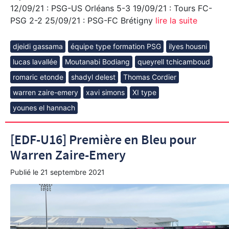
12/09/21 : PSG-US Orléans 5-3 19/09/21 : Tours FC-
PSG 2-2 25/09/21 : PSG-FC Brétigny
lire la suite
djeidi gassama
équipe type formation PSG
ilyes housni
lucas lavallée
Moutanabi Bodiang
queyrell tchicamboud
romaric etonde
shadyl delest
Thomas Cordier
warren zaire-emery
xavi simons
XI type
younes el hannach
[EDF-U16] Première en Bleu pour
Warren Zaire-Emery
Publié le
21 septembre 2021