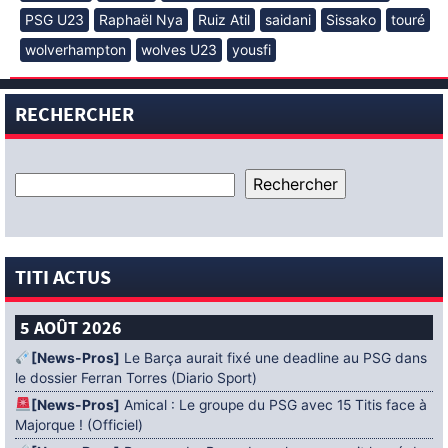
PSG U23
Raphaël Nya
Ruiz Atil
saidani
Sissako
touré
wolverhampton
wolves U23
yousfi
RECHERCHER
TITI ACTUS
5 AOÛT 2026
[News-Pros]
Le Barça aurait fixé une deadline au PSG dans
le dossier Ferran Torres (Diario Sport)
[News-Pros]
Amical : Le groupe du PSG avec 15 Titis face à
Majorque ! (Officiel)