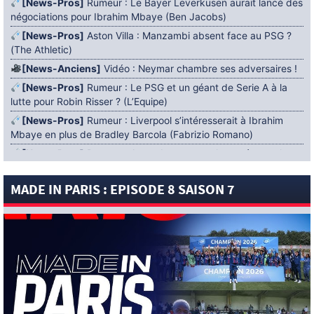
[News-Pros]
Rumeur : Le Bayer Leverkusen aurait lancé des
négociations pour Ibrahim Mbaye (Ben Jacobs)
[News-Pros]
Aston Villa : Manzambi absent face au PSG ?
(The Athletic)
[News-Anciens]
Vidéo : Neymar chambre ses adversaires !
[News-Pros]
Rumeur : Le PSG et un géant de Serie A à la
lutte pour Robin Risser ? (L’Equipe)
[News-Pros]
Rumeur : Liverpool s’intéresserait à Ibrahim
Mbaye en plus de Bradley Barcola (Fabrizio Romano)
[News-Pros]
Rumeur : Accord contractuel trouvé entre le
PSG et Mika Godts (Fabrizio Romano)
MADE IN PARIS : EPISODE 8 SAISON 7
[News-Pros]
Rumeur : Le PSG aurait lancé un ultimatum
pour boucler le dossier Ferran Torres (Matteo Moretto)
4 AOÛT 2026
[News-Formation]
Mercato : Khalil Ayari prêté à Dunkerque
(Officiel)
[News-Anciens]
Leverkusen : un retour de Diaby envisagé
(Foot Mercato)
[News-Formation]
Nsoki va filer au Dinamo Zagreb