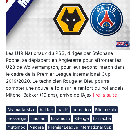
Les U19 Nationaux du PSG, dirigés par Stéphane
Roche, se déplacent en Angleterre pour affronter les
U23 de Wolverhampton, pour leur second match dans
le cadre de la Premier League International Cup
2019/2020. Le technicien Rouge et Bleu pourra
compter une nouvelle fois sur le renfort du hollandais
Mitchel Bakker (19 ans), arrivé de l’Ajax
lire la suite
Ahamada M'ze
bakker
baldé
bernadou
Bitumazala
fressange
innocent
karamoko
Kitenge
Larkeche
mutombo
Nagera
Premier League International Cup